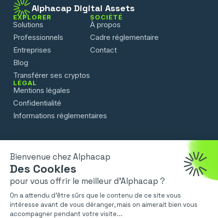
Alphacap Digital Assets
EXPLORER
SOCIÉTÉ
Solutions
À propos
Professionnels
Cadre réglementaire
Entreprises
Contact
Blog
Transférer ses cryptos
LÉGAL
Mentions légales
Confidentialité
Informations réglementaires
Bienvenue chez Alphacap
Alphacap Digital Assets est agréée par l'Autorité des Marchés
Des Cookies
Financiers (AMF) en qualité de prestataire de services sur
pour vous offrir le meilleur d'Alphacap ?
crypto-actifs (PSCA), dans le cadre du règlement européen
MiCA, sous le numéro A2026-021. Tout investissement en
On a attendu d'être sûrs que le contenu de ce site vous
crypto-actifs comporte des risques, notamment de perte totale
intéresse avant de vous déranger, mais on aimerait bien vous
en capital et de très forte volatilité. Les performances passées
accompagner pendant votre visite...